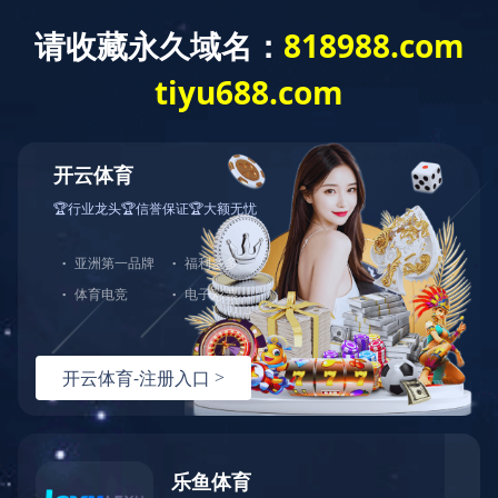
mk中国官方官网
欢迎进入mk中国官方官网_MK(中国) 官方网站！
0577-65101333
mk中国官方官网_MK(中国)
产品展示
mk中国官方官网_MK(中国)